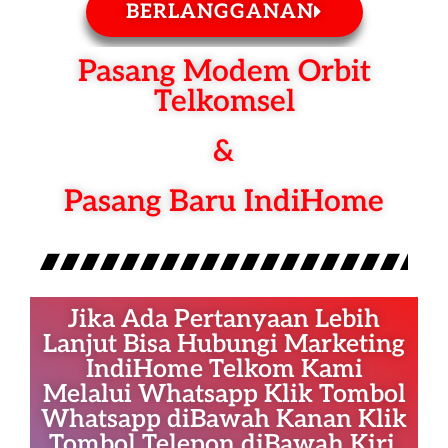
BERLANGGANAN
Pasang Modem Orbit
Telkomsel
&
Pasang Baru IndiHome
Jika Ada Pertanyaan Lebih
Lanjut Bisa Hubungi Marketing
IndiHome Telkom Kami
Melalui Whatsapp Klik Tombol
Whatsapp diBawah Kanan Klik
Tombol Telepon diBawah Kiri.