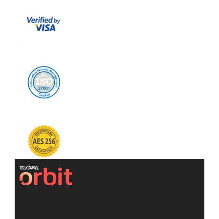
[gtranslate]