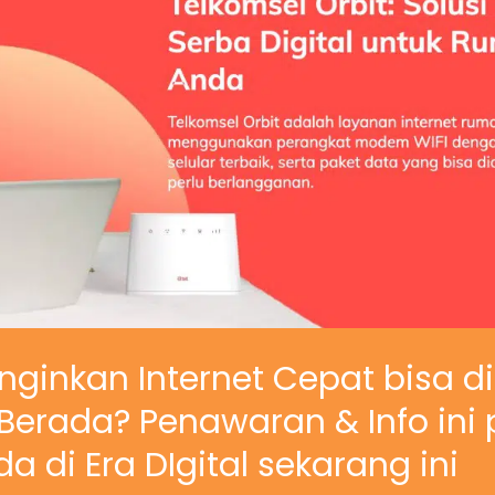
nginkan Internet Cepat bisa d
erada? Penawaran & Info ini 
a di Era DIgital sekarang ini