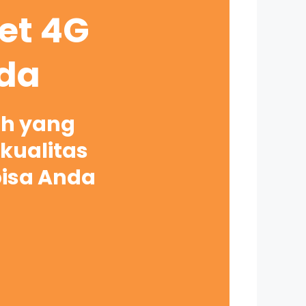
net 4G
nda
ah yang
kualitas
bisa Anda