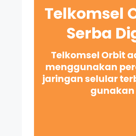
Telkomsel O
Serba Di
Telkomsel Orbit 
menggunakan pera
jaringan selular te
gunakan 