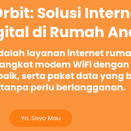
rbit: Solusi Inter
gital di Rumah A
adalah layanan internet rum
ngkat modem WiFi dengan 
rbaik, serta paket data yang 
tanpa perlu berlangganan.
Ya, Saya Mau