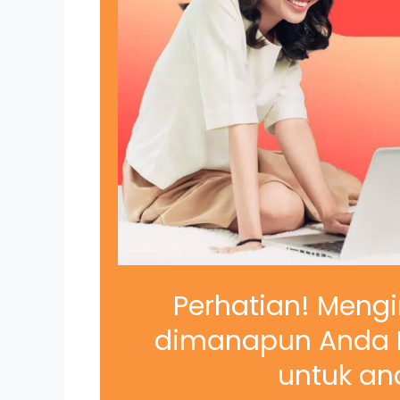
Perhatian! Mengi
dimanapun Anda B
untuk and