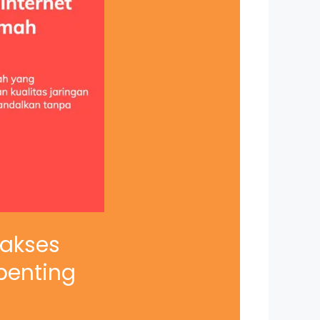
iakses
penting