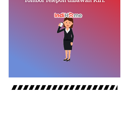
Tombol Telepon diBawah Kiri.