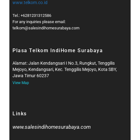
www.telkom.co.id
Tel.: +6281231312586
For any inquiries please email:
telkom@salesindihomesurabaya.com​
Plasa Telkom IndiHome Surabaya
Alamat: Jalan Kendangsari I No.3, Rungkut, Tenggilis
Mejoyo, Kendangsari, Kec. Tenggilis Mejoyo, Kota SBY,
Jawa Timur 60237
View Map
Links
www.salesindihomesurabaya.com​