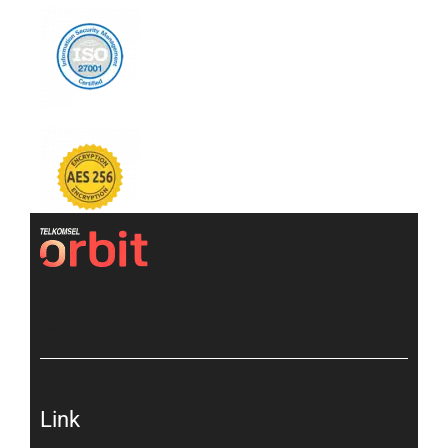
[gtranslate]
Link