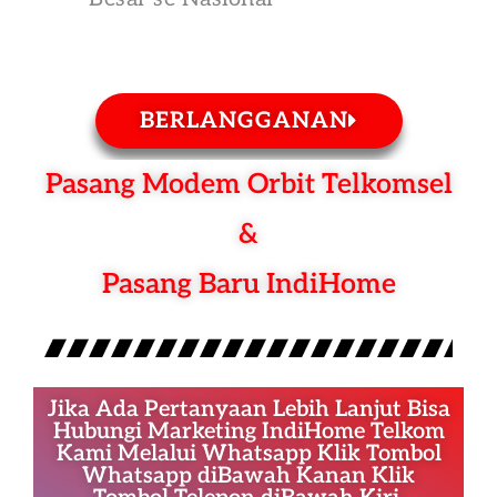
BERLANGGANAN
Pasang Modem Orbit Telkomsel
&
Pasang Baru IndiHome
Jika Ada Pertanyaan Lebih Lanjut Bisa
Hubungi Marketing IndiHome Telkom
Kami Melalui Whatsapp Klik Tombol
Whatsapp diBawah Kanan Klik