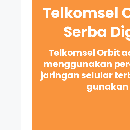
Telkomsel O
Serba Di
Telkomsel Orbit 
menggunakan pera
jaringan selular te
gunakan 