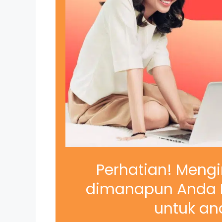
Perhatian! Mengi
dimanapun Anda B
untuk and