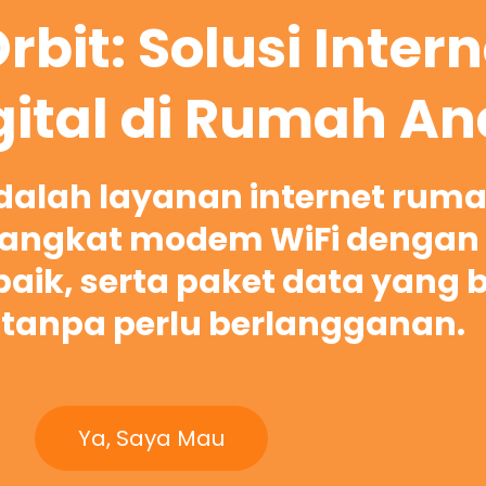
rbit: Solusi Inter
gital di Rumah A
adalah layanan internet rum
ngkat modem WiFi dengan 
rbaik, serta paket data yang 
tanpa perlu berlangganan.
Ya, Saya Mau