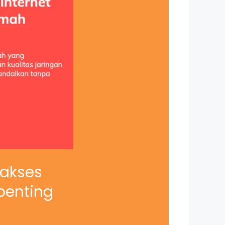
iakses
penting