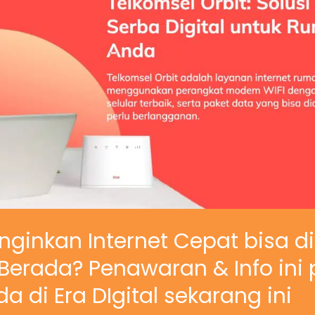
nginkan Internet Cepat bisa d
erada? Penawaran & Info ini 
a di Era DIgital sekarang ini