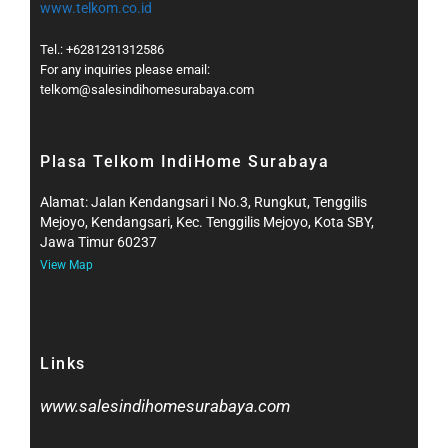
www.telkom.co.id
Tel.: +6281231312586
For any inquiries please email:
telkom@salesindihomesurabaya.com​
Plasa Telkom IndiHome Surabaya
Alamat: Jalan Kendangsari I No.3, Rungkut, Tenggilis
Mejoyo, Kendangsari, Kec. Tenggilis Mejoyo, Kota SBY,
Jawa Timur 60237
View Map
Links
www.salesindihomesurabaya.com​