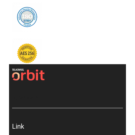
[gtranslate]
Link