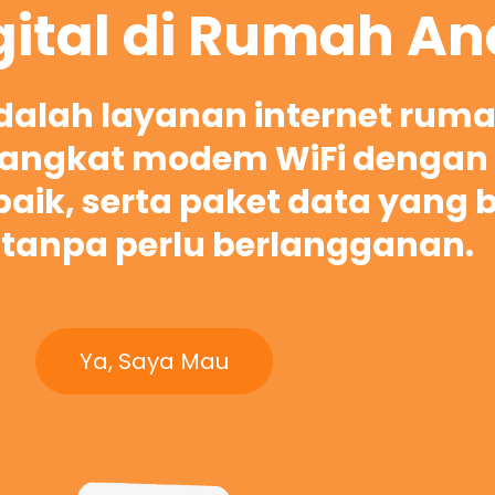
gital di Rumah A
adalah layanan internet rum
ngkat modem WiFi dengan 
rbaik, serta paket data yang 
tanpa perlu berlangganan.
Ya, Saya Mau