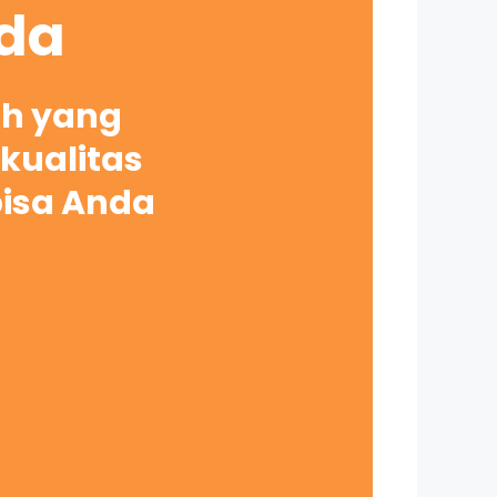
nda
ah yang
kualitas
bisa Anda