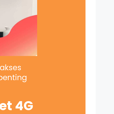
iakses
penting
net 4G