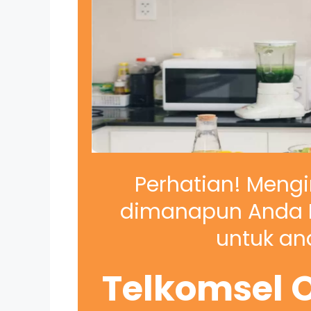
Perhatian! Mengi
dimanapun Anda B
untuk and
Telkomsel O