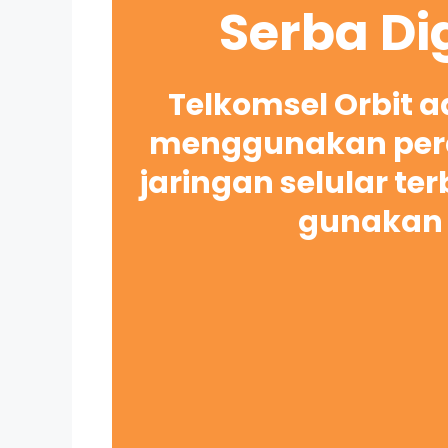
Serba Di
Telkomsel Orbit 
menggunakan pera
jaringan selular te
gunakan 