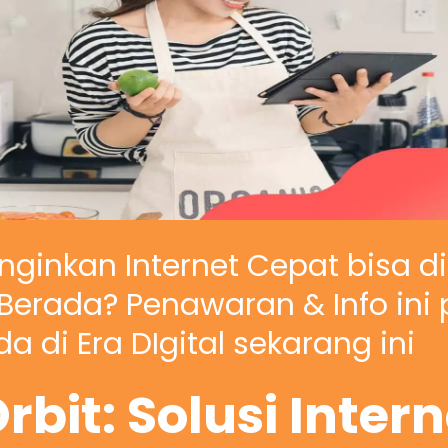
nginkan Internet Cepat bisa d
erada? Penawaran & Info ini 
a di Era DIgital sekarang ini
rbit: Solusi Inter