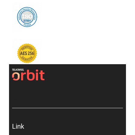
[gtranslate]
Link