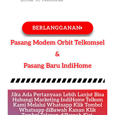
BERLANGGANAN
Pasang Modem Orbit Telkomsel
&
Pasang Baru IndiHome
Jika Ada Pertanyaan Lebih Lanjut Bisa
Hubungi Marketing IndiHome Telkom
Kami Melalui Whatsapp Klik Tombol
Whatsapp diBawah Kanan Klik