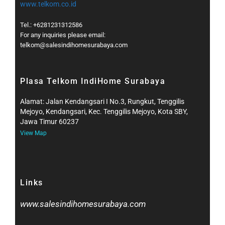
www.telkom.co.id
Tel.: +6281231312586
For any inquiries please email:
telkom@salesindihomesurabaya.com​
Plasa Telkom IndiHome Surabaya
Alamat: Jalan Kendangsari I No.3, Rungkut, Tenggilis
Mejoyo, Kendangsari, Kec. Tenggilis Mejoyo, Kota SBY,
Jawa Timur 60237
View Map
Links
www.salesindihomesurabaya.com​