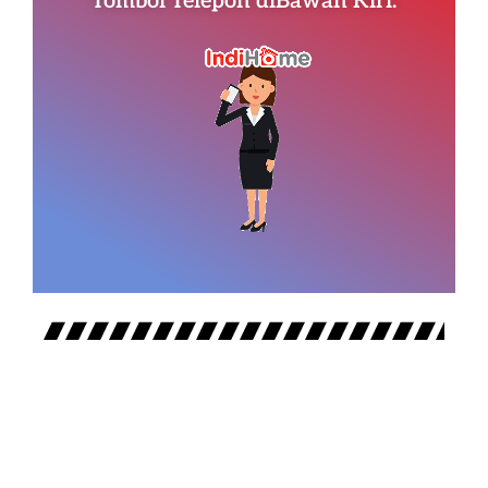
Tombol Telepon diBawah Kiri.