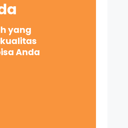
nda
ah yang
kualitas
bisa Anda