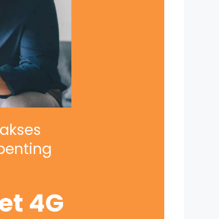
iakses
penting
net 4G