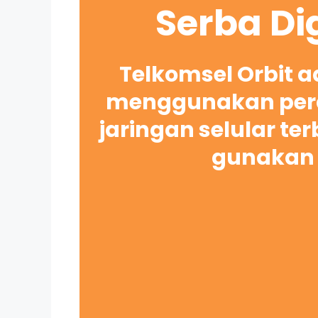
Serba Di
Telkomsel Orbit 
menggunakan pera
jaringan selular te
gunakan 