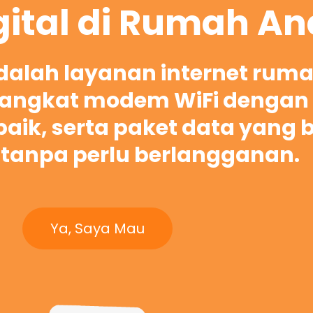
gital di Rumah A
adalah layanan internet rum
ngkat modem WiFi dengan 
rbaik, serta paket data yang 
tanpa perlu berlangganan.
Ya, Saya Mau