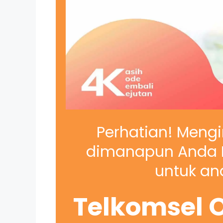
Perhatian! Mengi
dimanapun Anda B
untuk and
Telkomsel O