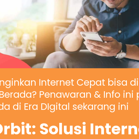
nginkan Internet Cepat bisa d
erada? Penawaran & Info ini 
a di Era DIgital sekarang ini
rbit: Solusi Inter