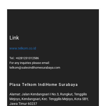
Link
www.telkom.co.id
Tel.: +6281231312586
For any inquiries please email:
telkom@salesindihomesurabaya.com​
Plasa Telkom IndiHome Surabaya
Alamat: Jalan Kendangsari I No.3, Rungkut, Tenggilis
Mejoyo, Kendangsari, Kec. Tenggilis Mejoyo, Kota SBY,
Jawa Timur 60237