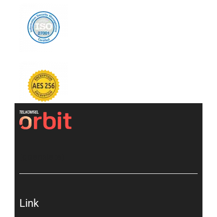
[gtranslate]
Link