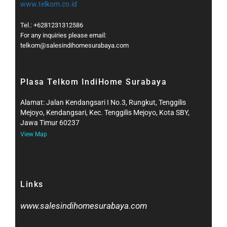
www.telkom.co.id
Tel.: +6281231312586
For any inquiries please email:
telkom@salesindihomesurabaya.com​
Plasa Telkom IndiHome Surabaya
Alamat: Jalan Kendangsari I No.3, Rungkut, Tenggilis
Mejoyo, Kendangsari, Kec. Tenggilis Mejoyo, Kota SBY,
Jawa Timur 60237
View Map
Links
www.salesindihomesurabaya.com​