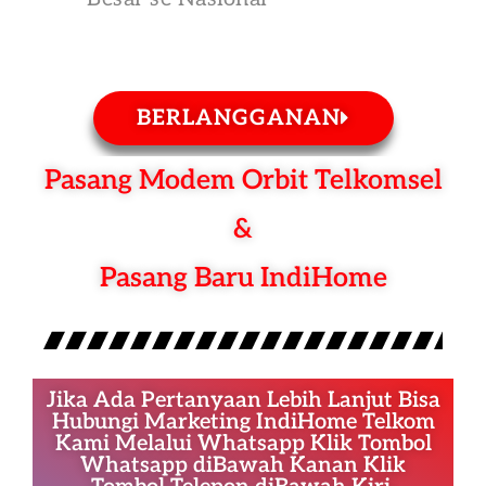
BERLANGGANAN
Pasang Modem Orbit Telkomsel
&
Pasang Baru IndiHome
Jika Ada Pertanyaan Lebih Lanjut Bisa
Hubungi Marketing IndiHome Telkom
Kami Melalui Whatsapp Klik Tombol
Whatsapp diBawah Kanan Klik