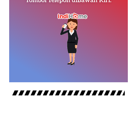
Tombol Telepon diBawah Kiri.