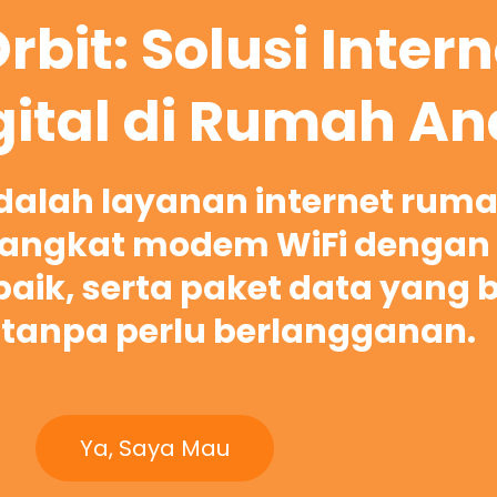
rbit: Solusi Inter
gital di Rumah A
adalah layanan internet rum
ngkat modem WiFi dengan 
rbaik, serta paket data yang 
tanpa perlu berlangganan.
Ya, Saya Mau