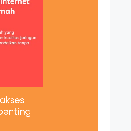
iakses
penting