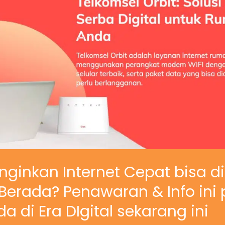
nginkan Internet Cepat bisa d
erada? Penawaran & Info ini 
a di Era DIgital sekarang ini