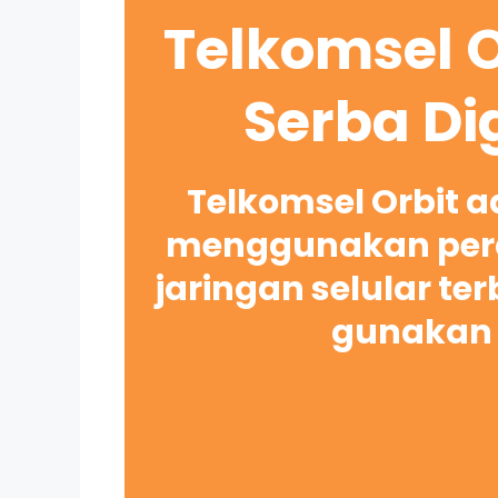
Telkomsel O
Serba Di
Telkomsel Orbit 
menggunakan pera
jaringan selular te
gunakan 