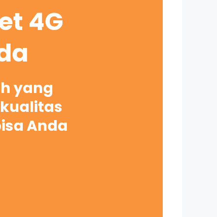
net 4G
nda
ah yang
kualitas
bisa Anda