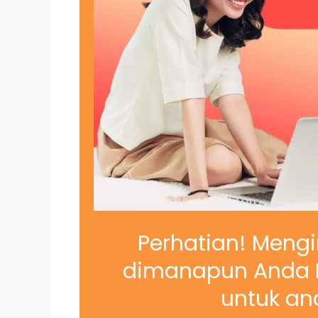
Perhatian! Mengi
dimanapun Anda B
untuk and