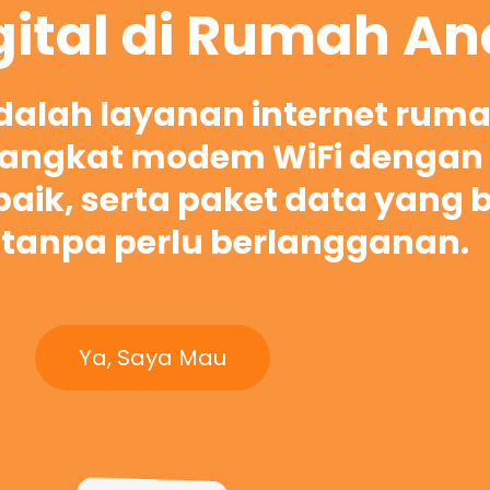
gital di Rumah A
adalah layanan internet rum
ngkat modem WiFi dengan 
rbaik, serta paket data yang 
tanpa perlu berlangganan.
Ya, Saya Mau