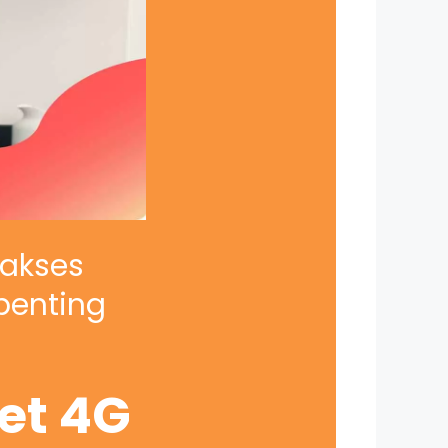
iakses
penting
net 4G