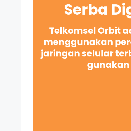
Serba Di
Telkomsel Orbit 
menggunakan pera
jaringan selular te
gunakan 