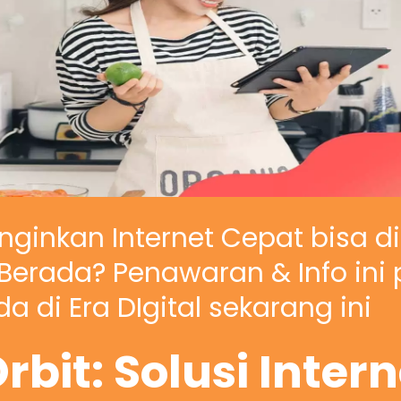
nginkan Internet Cepat bisa d
erada? Penawaran & Info ini 
a di Era DIgital sekarang ini
rbit: Solusi Inter