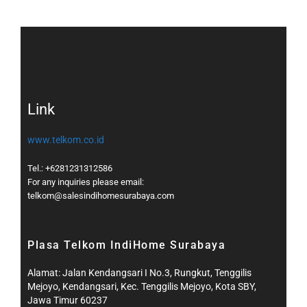
Link
www.telkom.co.id
Tel.: +6281231312586
For any inquiries please email:
telkom@salesindihomesurabaya.com​
Plasa Telkom IndiHome Surabaya
Alamat: Jalan Kendangsari I No.3, Rungkut, Tenggilis
Mejoyo, Kendangsari, Kec. Tenggilis Mejoyo, Kota SBY,
Jawa Timur 60237