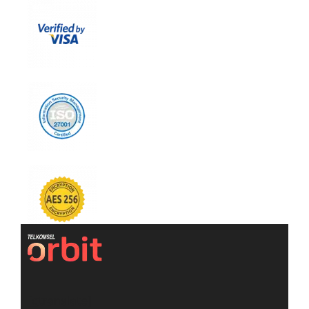
[gtranslate]