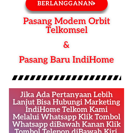
BERLANGGANAN
Pasang Modem Orbit
Telkomsel
&
Pasang Baru IndiHome
Jika Ada Pertanyaan Lebih
Lanjut Bisa Hubungi Marketing
IndiHome Telkom Kami
Melalui Whatsapp Klik Tombol
Whatsapp diBawah Kanan Klik
Tombol Telepon diBawah Kiri.