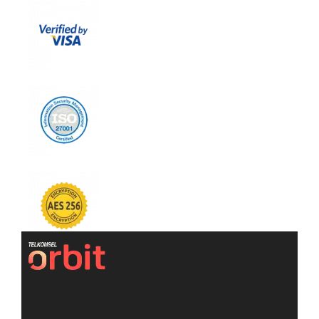
[gtranslate]