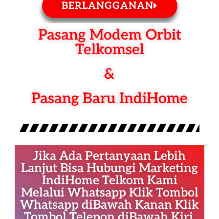
BERLANGGANAN
Pasang Modem Orbit
Telkomsel
&
Pasang Baru IndiHome
Jika Ada Pertanyaan Lebih
Lanjut Bisa Hubungi Marketing
IndiHome Telkom Kami
Melalui Whatsapp Klik Tombol
Whatsapp diBawah Kanan Klik
Tombol Telepon diBawah Kiri.