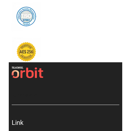
[gtranslate]
Link