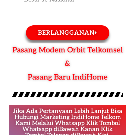
BERLANGGANAN
Pasang Modem Orbit Telkomsel
&
Pasang Baru IndiHome
Jika Ada Pertanyaan Lebih Lanjut Bisa
Hubungi Marketing IndiHome Telkom
Kami Melalui Whatsapp Klik Tombol
Whatsapp diBawah Kanan Klik