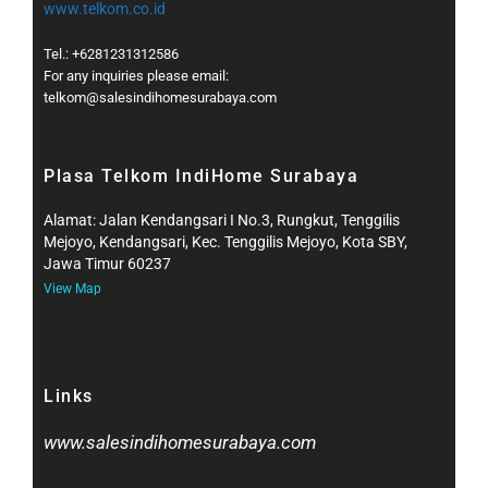
www.telkom.co.id
Tel.: +6281231312586
For any inquiries please email:
telkom@salesindihomesurabaya.com​
Plasa Telkom IndiHome Surabaya
Alamat: Jalan Kendangsari I No.3, Rungkut, Tenggilis
Mejoyo, Kendangsari, Kec. Tenggilis Mejoyo, Kota SBY,
Jawa Timur 60237
View Map
Links
www.salesindihomesurabaya.com​