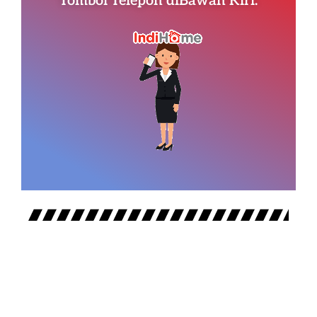
Tombol Telepon diBawah Kiri.