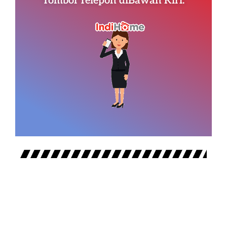
Tombol Telepon diBawah Kiri.