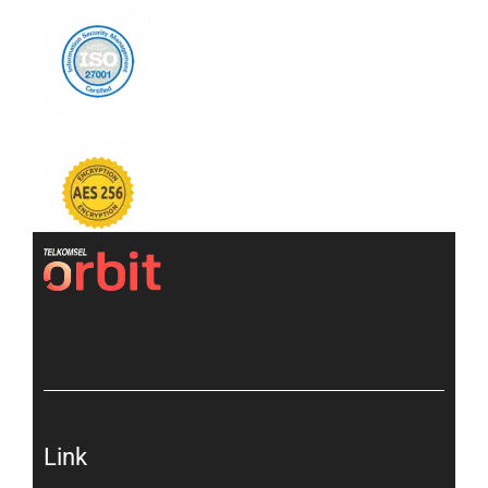
[gtranslate]
Link