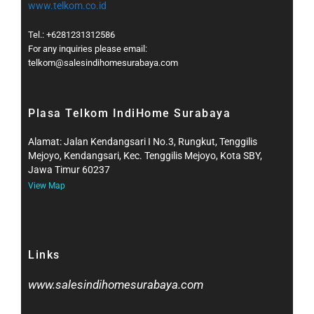
www.telkom.co.id
Tel.: +6281231312586
For any inquiries please email:
telkom@salesindihomesurabaya.com​
Plasa Telkom IndiHome Surabaya
Alamat: Jalan Kendangsari I No.3, Rungkut, Tenggilis
Mejoyo, Kendangsari, Kec. Tenggilis Mejoyo, Kota SBY,
Jawa Timur 60237
View Map
Links
www.salesindihomesurabaya.com​