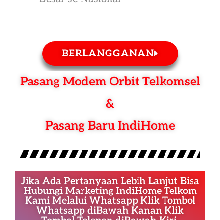
BERLANGGANAN
Pasang Modem Orbit Telkomsel
&
Pasang Baru IndiHome
Jika Ada Pertanyaan Lebih Lanjut Bisa
Hubungi Marketing IndiHome Telkom
Kami Melalui Whatsapp Klik Tombol
Whatsapp diBawah Kanan Klik