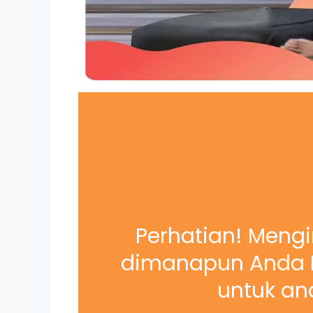
Perhatian! Mengi
dimanapun Anda B
untuk and