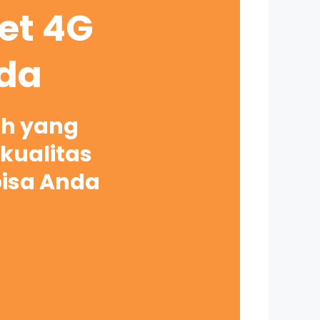
net 4G
nda
ah yang
kualitas
bisa Anda