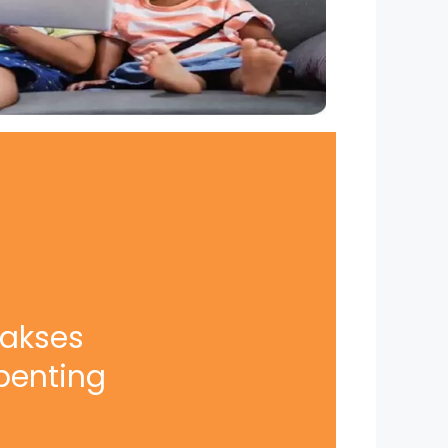
iakses
penting