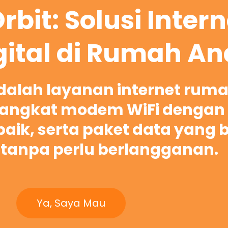
rbit: Solusi Inter
gital di Rumah A
adalah layanan internet rum
ngkat modem WiFi dengan 
rbaik, serta paket data yang 
tanpa perlu berlangganan.
Ya, Saya Mau