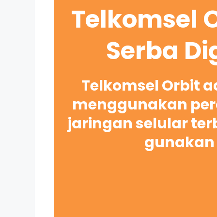
Telkomsel O
Serba Di
Telkomsel Orbit 
menggunakan pera
jaringan selular te
gunakan 