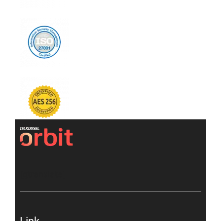
[gtranslate]