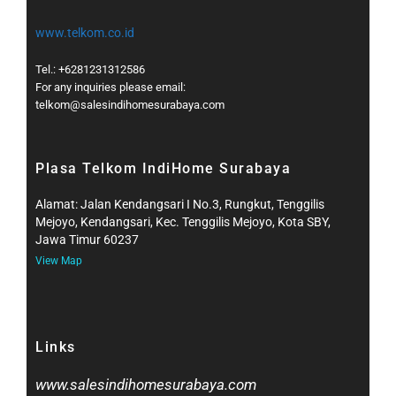
www.telkom.co.id
Tel.: +6281231312586
For any inquiries please email:
telkom@salesindihomesurabaya.com​
Plasa Telkom IndiHome Surabaya
Alamat: Jalan Kendangsari I No.3, Rungkut, Tenggilis
Mejoyo, Kendangsari, Kec. Tenggilis Mejoyo, Kota SBY,
Jawa Timur 60237
View Map
Links
www.salesindihomesurabaya.com​