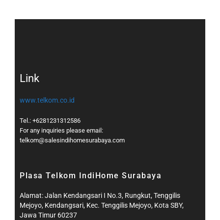
Link
www.telkom.co.id
Tel.: +6281231312586
For any inquiries please email:
telkom@salesindihomesurabaya.com​
Plasa Telkom IndiHome Surabaya
Alamat: Jalan Kendangsari I No.3, Rungkut, Tenggilis
Mejoyo, Kendangsari, Kec. Tenggilis Mejoyo, Kota SBY,
Jawa Timur 60237