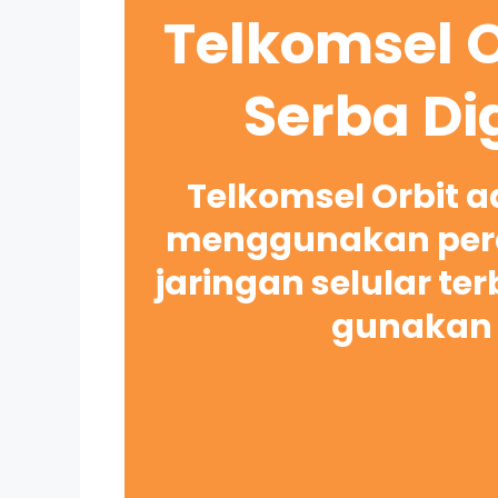
Telkomsel O
Serba Di
Telkomsel Orbit 
menggunakan pera
jaringan selular te
gunakan 