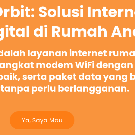
rbit: Solusi Inter
gital di Rumah A
adalah layanan internet rum
ngkat modem WiFi dengan 
rbaik, serta paket data yang 
tanpa perlu berlangganan.
Ya, Saya Mau