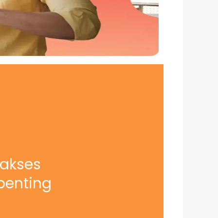
iakses
penting