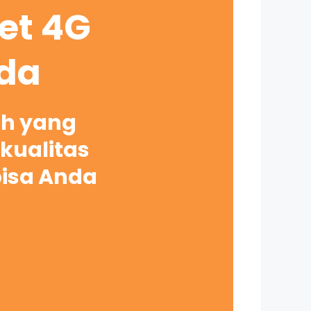
net 4G
nda
ah yang
kualitas
bisa Anda