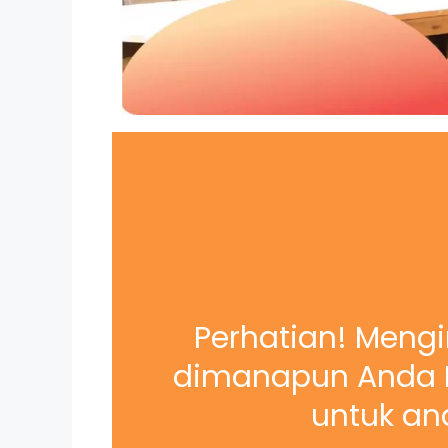
Perhatian! Mengi
dimanapun Anda B
untuk and