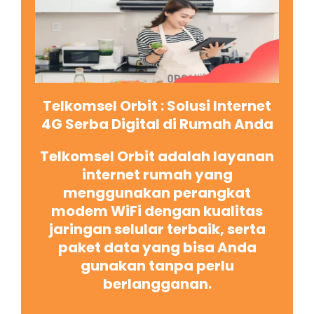
Telkomsel Orbit : Solusi Internet
4G Serba Digital di Rumah Anda
Telkomsel Orbit adalah layanan
internet rumah yang
menggunakan perangkat
modem WiFi dengan kualitas
jaringan selular terbaik, serta
paket data yang bisa Anda
gunakan tanpa perlu
berlangganan.