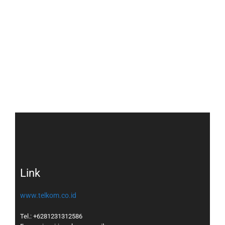
Link
www.telkom.co.id
Tel.: +6281231312586