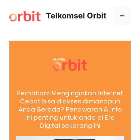
Telkomsel Orbit
Perhatian! Menginginkan Internet
Cepat bisa diakses dimanapun
Anda Berada? Penawaran & Info
ini penting untuk anda di Era
DIgital sekarang ini