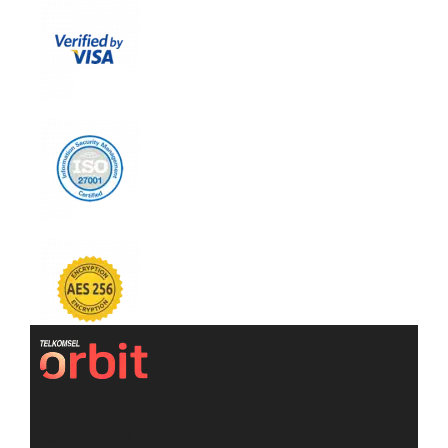
[gtranslate]