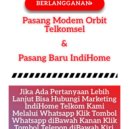
BERLANGGANAN
Pasang Modem Orbit
Telkomsel
&
Pasang Baru IndiHome
Jika Ada Pertanyaan Lebih
Lanjut Bisa Hubungi Marketing
IndiHome Telkom Kami
Melalui Whatsapp Klik Tombol
Whatsapp diBawah Kanan Klik
Tombol Telepon diBawah Kiri.