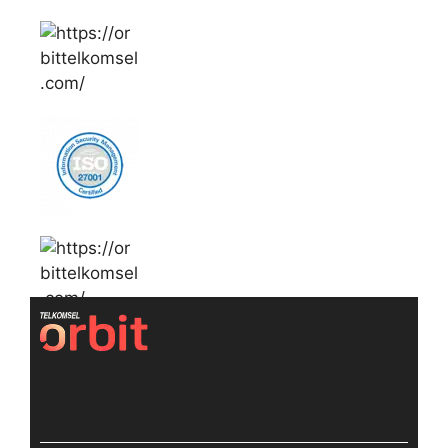
[gtranslate]