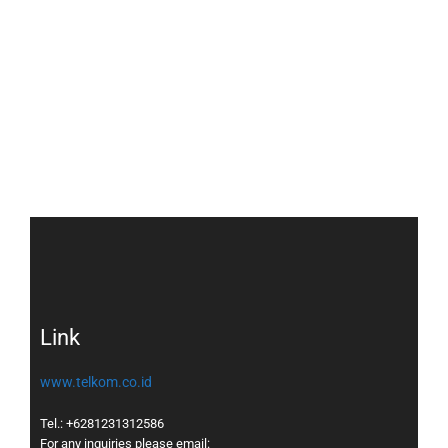
Link
www.telkom.co.id
Tel.: +6281231312586
For any inquiries please email: