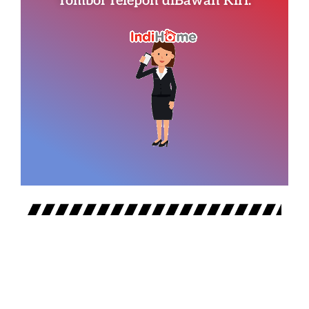
Tombol Telepon diBawah Kiri.