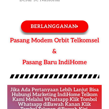
BERLANGGANAN
Pasang Modem Orbit Telkomsel
&
Pasang Baru IndiHome
Jika Ada Pertanyaan Lebih Lanjut Bisa
Hubungi Marketing IndiHome Telkom
Kami Melalui Whatsapp Klik Tombol
Whatsapp diBawah Kanan Klik