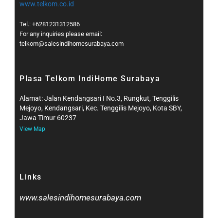
www.telkom.co.id
Tel.: +6281231312586
For any inquiries please email:
telkom@salesindihomesurabaya.com​
Plasa Telkom IndiHome Surabaya
Alamat: Jalan Kendangsari I No.3, Rungkut, Tenggilis
Mejoyo, Kendangsari, Kec. Tenggilis Mejoyo, Kota SBY,
Jawa Timur 60237
View Map
Links
www.salesindihomesurabaya.com​