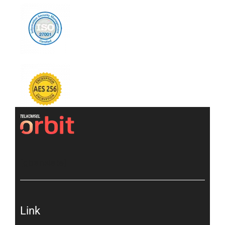
[gtranslate]
Link