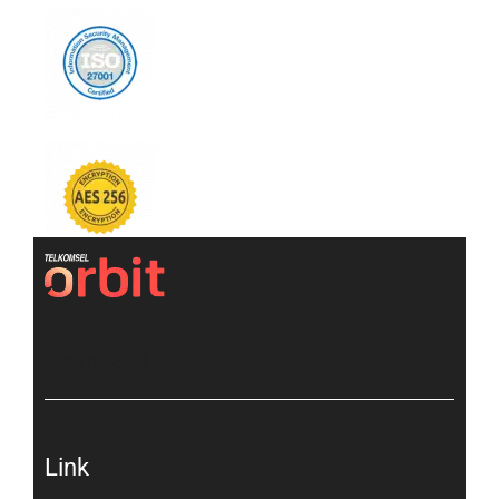
[gtranslate]
Link