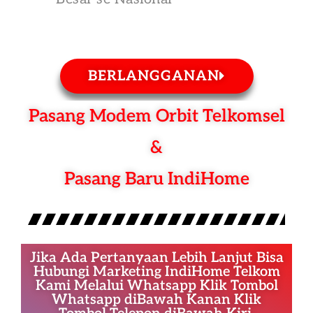
BERLANGGANAN
Pasang Modem Orbit Telkomsel
&
Pasang Baru IndiHome
Jika Ada Pertanyaan Lebih Lanjut Bisa
Hubungi Marketing IndiHome Telkom
Kami Melalui Whatsapp Klik Tombol
Whatsapp diBawah Kanan Klik