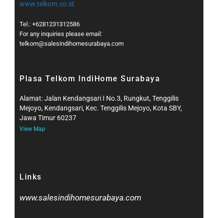
www.telkom.co.id
Tel.: +6281231312586
For any inquiries please email:
telkom@salesindihomesurabaya.com​
Plasa Telkom IndiHome Surabaya
Alamat: Jalan Kendangsari I No.3, Rungkut, Tenggilis
Mejoyo, Kendangsari, Kec. Tenggilis Mejoyo, Kota SBY,
Jawa Timur 60237
View Map
Links
www.salesindihomesurabaya.com​