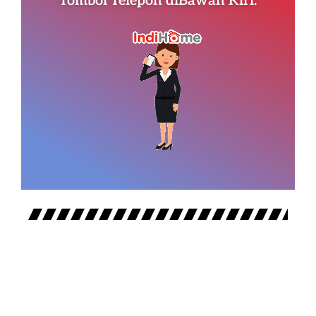
Tombol Telepon diBawah Kiri.