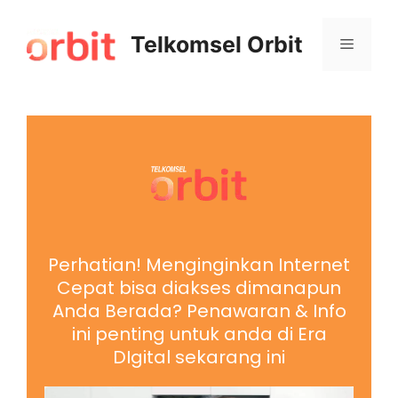
Telkomsel Orbit
Perhatian! Menginginkan Internet
Cepat bisa diakses dimanapun
Anda Berada? Penawaran & Info
ini penting untuk anda di Era
DIgital sekarang ini