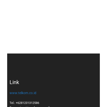
Link
www.telkom.co.id
Tel.: +6281231312586