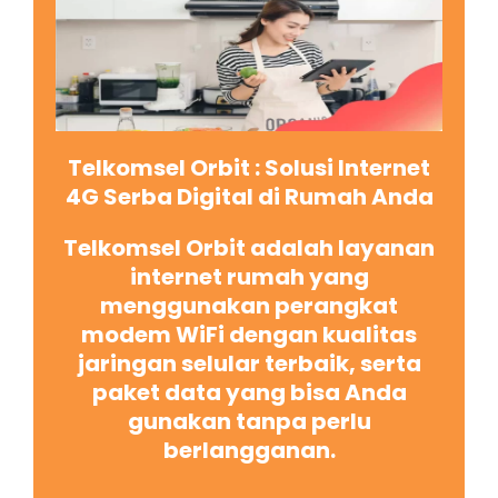
Telkomsel Orbit : Solusi Internet
4G Serba Digital di Rumah Anda
Telkomsel Orbit adalah layanan
internet rumah yang
menggunakan perangkat
modem WiFi dengan kualitas
jaringan selular terbaik, serta
paket data yang bisa Anda
gunakan tanpa perlu
berlangganan.