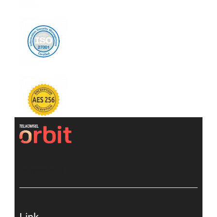
[gtranslate]