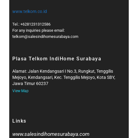
www.telkom.co.id
Tel.: +6281231312586
For any inquiries please email:
telkom@salesindihomesurabaya.com​
Plasa Telkom IndiHome Surabaya
Alamat: Jalan Kendangsari I No.3, Rungkut, Tenggilis
Mejoyo, Kendangsari, Kec. Tenggilis Mejoyo, Kota SBY,
Jawa Timur 60237
View Map
Links
www.salesindihomesurabaya.com​