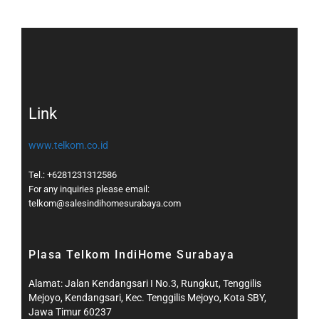
Link
www.telkom.co.id
Tel.: +6281231312586
For any inquiries please email:
telkom@salesindihomesurabaya.com​
Plasa Telkom IndiHome Surabaya
Alamat: Jalan Kendangsari I No.3, Rungkut, Tenggilis
Mejoyo, Kendangsari, Kec. Tenggilis Mejoyo, Kota SBY,
Jawa Timur 60237