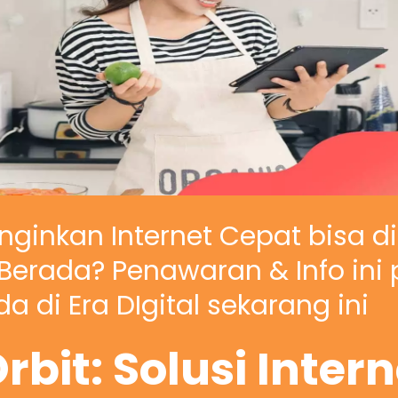
nginkan Internet Cepat bisa d
erada? Penawaran & Info ini 
a di Era DIgital sekarang ini
rbit: Solusi Inter