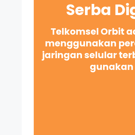
Serba Di
Telkomsel Orbit 
menggunakan pera
jaringan selular te
gunakan 