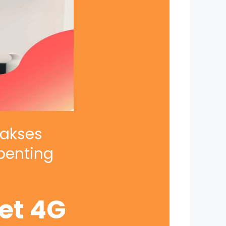
iakses
penting
net 4G