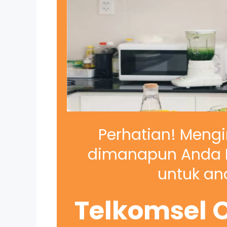
Perhatian! Mengi
dimanapun Anda B
untuk and
Telkomsel O