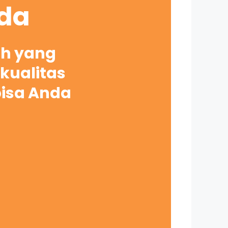
nda
ah yang
kualitas
bisa Anda