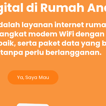
gital di Rumah A
adalah layanan internet rum
ngkat modem WiFi dengan 
rbaik, serta paket data yang 
tanpa perlu berlangganan.
Ya, Saya Mau