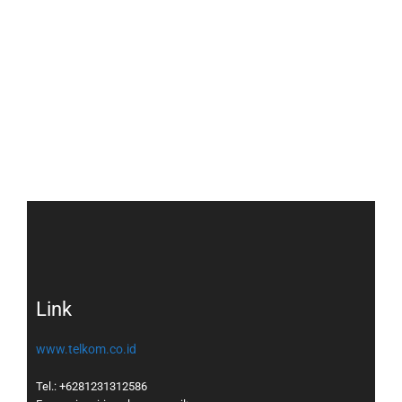
Link
www.telkom.co.id
Tel.: +6281231312586