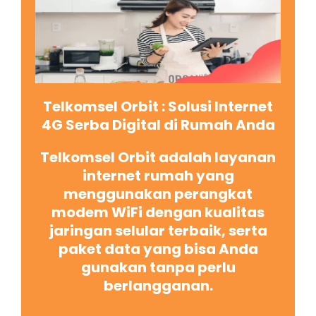
Telkomsel Orbit : Solusi Internet
4G Serba Digital di Rumah Anda
Telkomsel Orbit adalah layanan
internet rumah yang
menggunakan perangkat
modem WiFi dengan kualitas
jaringan selular terbaik, serta
paket data yang bisa Anda
gunakan tanpa perlu
berlangganan.