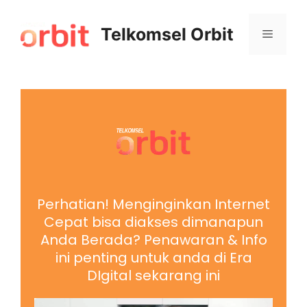
Telkomsel Orbit
Perhatian! Menginginkan Internet
Cepat bisa diakses dimanapun
Anda Berada? Penawaran & Info
ini penting untuk anda di Era
DIgital sekarang ini