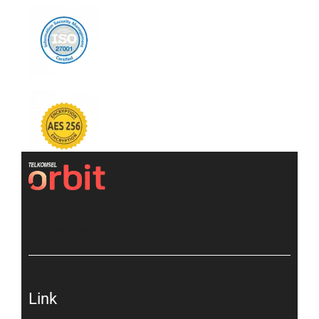
[gtranslate]
Link