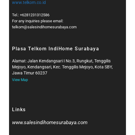
www.telkom.co.id
Tel.: +6281231312586
For any inquiries please email:
telkom@salesindihomesurabaya.com​
Plasa Telkom IndiHome Surabaya
Alamat: Jalan Kendangsari I No.3, Rungkut, Tenggilis
Mejoyo, Kendangsari, Kec. Tenggilis Mejoyo, Kota SBY,
Jawa Timur 60237
View Map
Links
www.salesindihomesurabaya.com​