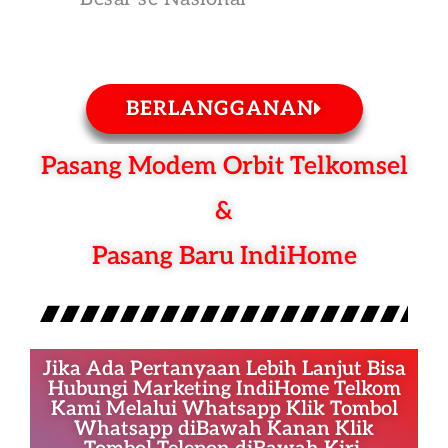
BERLANGGANAN
Pasang Modem Orbit Telkomsel
&
Pasang Baru IndiHome
Jika Ada Pertanyaan Lebih Lanjut Bisa
Hubungi Marketing IndiHome Telkom
Kami Melalui Whatsapp Klik Tombol
Whatsapp diBawah Kanan Klik