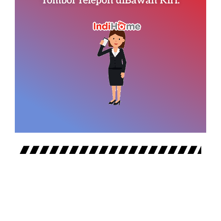
Tombol Telepon diBawah Kiri.