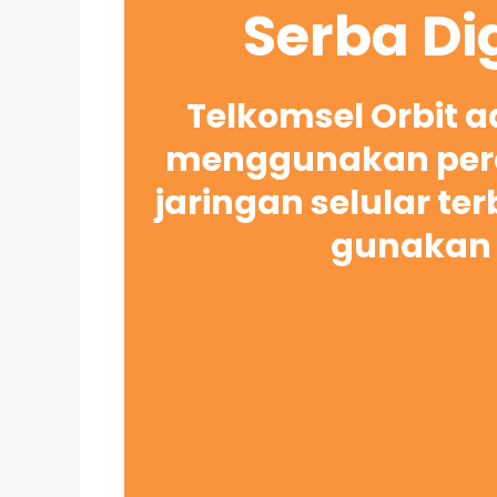
Serba Di
Telkomsel Orbit 
menggunakan pera
jaringan selular te
gunakan 