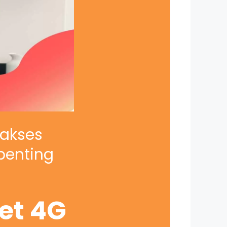
iakses
penting
net 4G