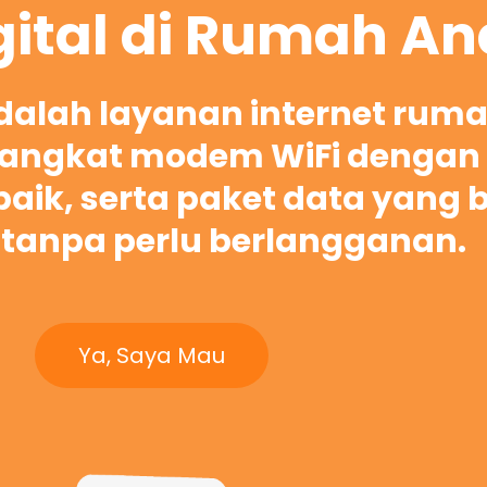
gital di Rumah A
adalah layanan internet rum
ngkat modem WiFi dengan 
rbaik, serta paket data yang 
tanpa perlu berlangganan.
Ya, Saya Mau