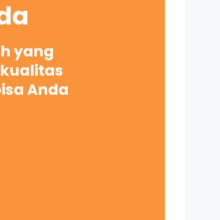
nda
ah yang
kualitas
bisa Anda