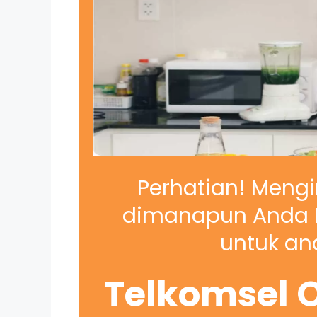
Perhatian! Mengi
dimanapun Anda B
untuk and
Telkomsel O