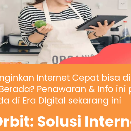
nginkan Internet Cepat bisa d
erada? Penawaran & Info ini 
a di Era DIgital sekarang ini
rbit: Solusi Inter