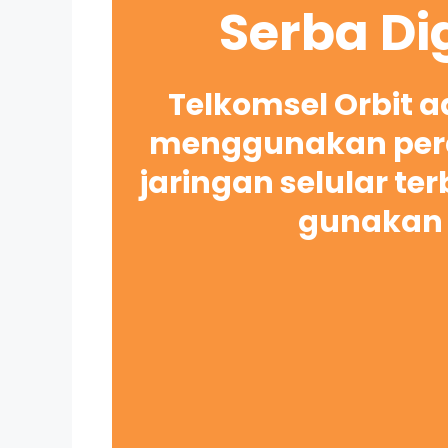
Serba Di
Telkomsel Orbit 
menggunakan pera
jaringan selular te
gunakan 