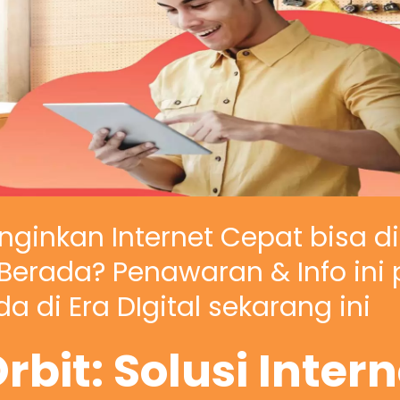
nginkan Internet Cepat bisa d
erada? Penawaran & Info ini 
a di Era DIgital sekarang ini
rbit: Solusi Inter