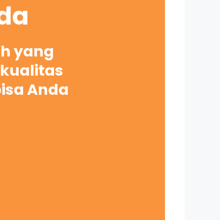
nda
ah yang
kualitas
bisa Anda