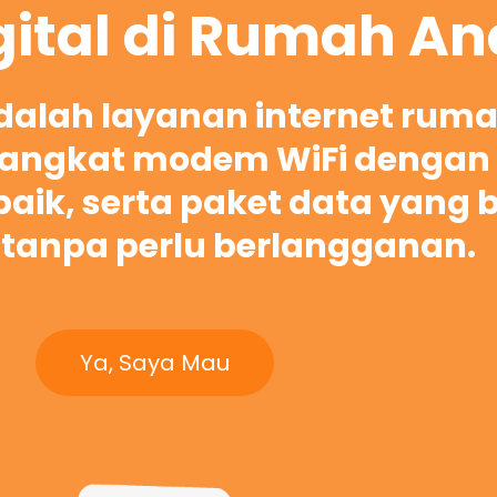
gital di Rumah A
adalah layanan internet rum
ngkat modem WiFi dengan 
rbaik, serta paket data yang 
tanpa perlu berlangganan.
Ya, Saya Mau