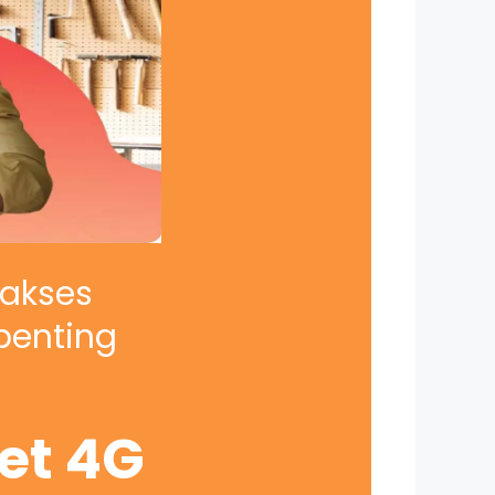
iakses
penting
net 4G