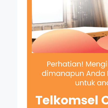
Perhatian! Mengi
dimanapun Anda B
untuk and
Telkomsel O