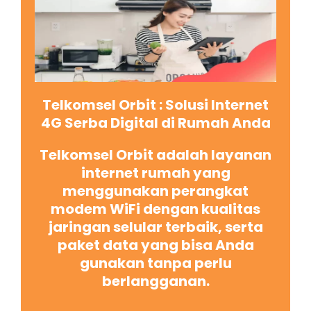
Telkomsel Orbit : Solusi Internet
4G Serba Digital di Rumah Anda
Telkomsel Orbit adalah layanan
internet rumah yang
menggunakan perangkat
modem WiFi dengan kualitas
jaringan selular terbaik, serta
paket data yang bisa Anda
gunakan tanpa perlu
berlangganan.