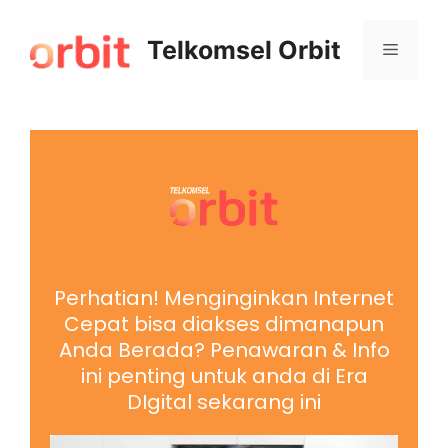
Telkomsel Orbit
Perhatian! Menginginkan Internet
Cepat bisa diakses dimanapun
Anda Berada? Penawaran & Info
ini penting untuk anda di Era
DIgital sekarang ini