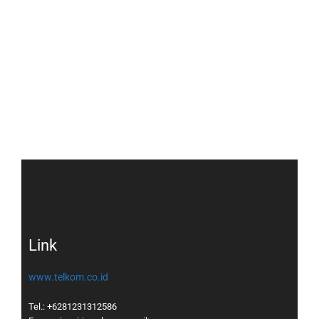
Link
www.telkom.co.id
Tel.: +6281231312586