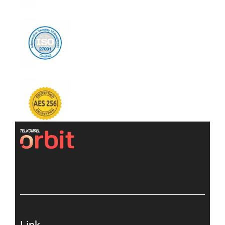
[gtranslate]