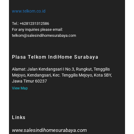
www.telkom.co.id
Tel.: +6281231312586
For any inquiries please email:
telkom@salesindihomesurabaya.com​
Plasa Telkom IndiHome Surabaya
Alamat: Jalan Kendangsari I No.3, Rungkut, Tenggilis
Mejoyo, Kendangsari, Kec. Tenggilis Mejoyo, Kota SBY,
Jawa Timur 60237
View Map
Links
www.salesindihomesurabaya.com​