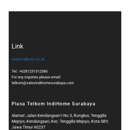
Link
www.telkom.co.id
Tel.: +6281231312586
For any inquiries please email:
telkom@salesindihomesurabaya.com​
Plasa Telkom IndiHome Surabaya
Alamat: Jalan Kendangsari I No.3, Rungkut, Tenggilis
Mejoyo, Kendangsari, Kec. Tenggilis Mejoyo, Kota SBY,
Jawa Timur 60237