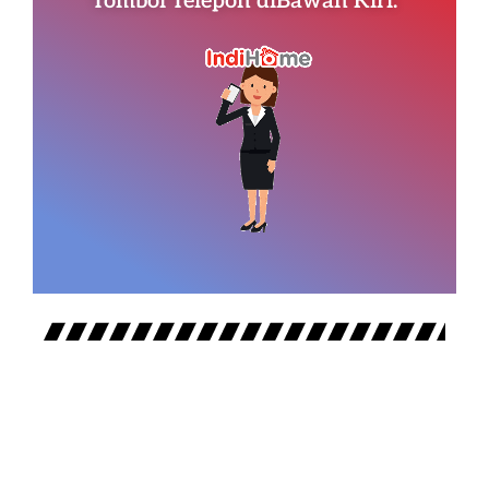
Tombol Telepon diBawah Kiri.