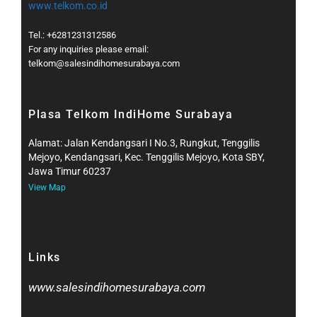
www.telkom.co.id
Tel.: +6281231312586
For any inquiries please email:
telkom@salesindihomesurabaya.com​
Plasa Telkom IndiHome Surabaya
Alamat: Jalan Kendangsari I No.3, Rungkut, Tenggilis
Mejoyo, Kendangsari, Kec. Tenggilis Mejoyo, Kota SBY,
Jawa Timur 60237
View Map
Links
www.salesindihomesurabaya.com​