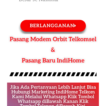
BERLANGGANAN
Pasang Modem Orbit Telkomsel
&
Pasang Baru IndiHome
Jika Ada Pertanyaan Lebih Lanjut Bisa
Hubungi Marketing IndiHome Telkom
Kami Melalui Whatsapp Klik Tombol
Whatsapp diBawah Kanan Klik