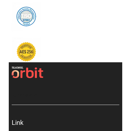
[gtranslate]
Link