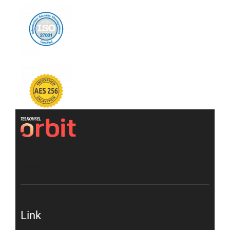
[gtranslate]
Link