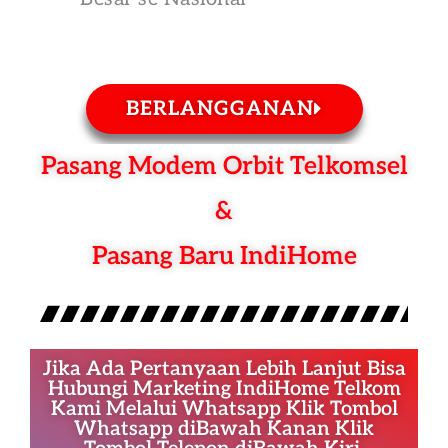
BERLANGGANAN
Pasang Modem Orbit Telkomsel
&
Pasang Baru IndiHome
Jika Ada Pertanyaan Lebih Lanjut Bisa
Hubungi Marketing IndiHome Telkom
Kami Melalui Whatsapp Klik Tombol
Whatsapp diBawah Kanan Klik