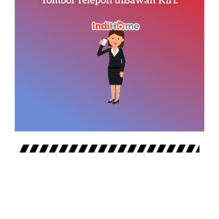
Tombol Telepon diBawah Kiri.