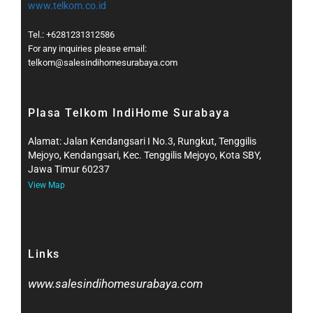
www.telkom.co.id
Tel.: +6281231312586
For any inquiries please email:
telkom@salesindihomesurabaya.com​
Plasa Telkom IndiHome Surabaya
Alamat: Jalan Kendangsari I No.3, Rungkut, Tenggilis
Mejoyo, Kendangsari, Kec. Tenggilis Mejoyo, Kota SBY,
Jawa Timur 60237
View Map
Links
www.salesindihomesurabaya.com​