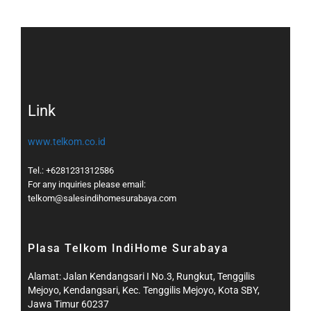
Link
www.telkom.co.id
Tel.: +6281231312586
For any inquiries please email:
telkom@salesindihomesurabaya.com​
Plasa Telkom IndiHome Surabaya
Alamat: Jalan Kendangsari I No.3, Rungkut, Tenggilis
Mejoyo, Kendangsari, Kec. Tenggilis Mejoyo, Kota SBY,
Jawa Timur 60237