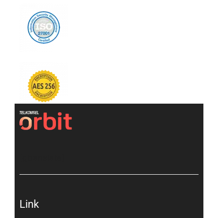
[gtranslate]
Link