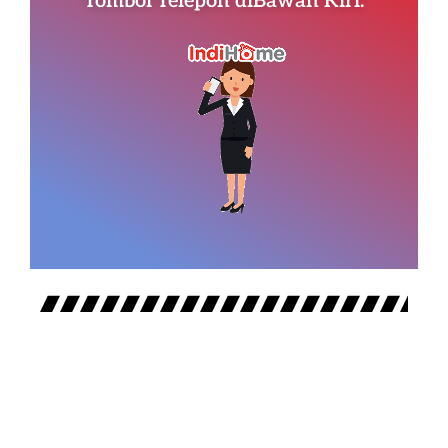
Tombol Telepon diBawah Kiri.