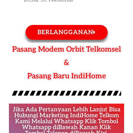
BERLANGGANAN
Pasang Modem Orbit Telkomsel
&
Pasang Baru IndiHome
Jika Ada Pertanyaan Lebih Lanjut Bisa
Hubungi Marketing IndiHome Telkom
Kami Melalui Whatsapp Klik Tombol
Whatsapp diBawah Kanan Klik