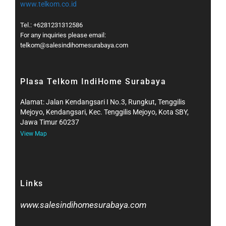
www.telkom.co.id
Tel.: +6281231312586
For any inquiries please email:
telkom@salesindihomesurabaya.com​
Plasa Telkom IndiHome Surabaya
Alamat: Jalan Kendangsari I No.3, Rungkut, Tenggilis
Mejoyo, Kendangsari, Kec. Tenggilis Mejoyo, Kota SBY,
Jawa Timur 60237
View Map
Links
www.salesindihomesurabaya.com​