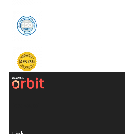
[gtranslate]