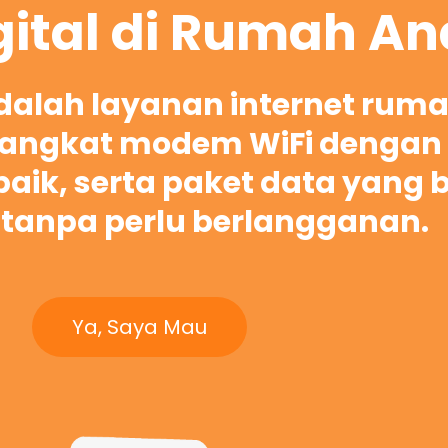
gital di Rumah A
adalah layanan internet rum
ngkat modem WiFi dengan 
rbaik, serta paket data yang 
tanpa perlu berlangganan.
Ya, Saya Mau