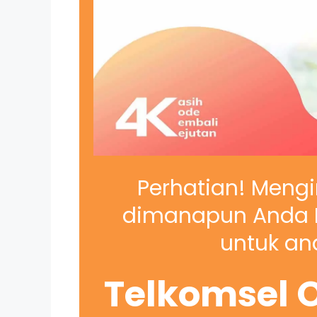
Perhatian! Mengi
dimanapun Anda B
untuk and
Telkomsel O