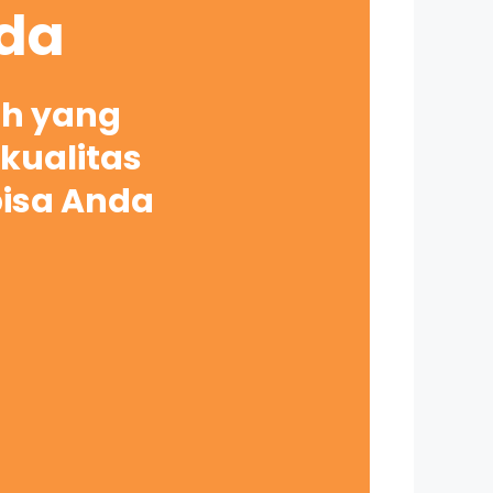
nda
ah yang
kualitas
bisa Anda