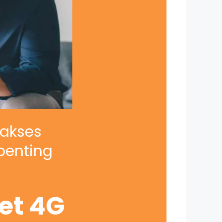
iakses
penting
net 4G