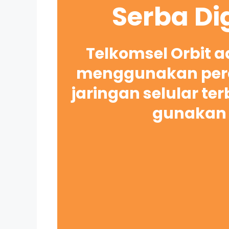
Serba Di
Telkomsel Orbit 
menggunakan pera
jaringan selular te
gunakan 