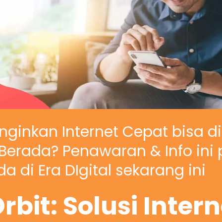
nginkan Internet Cepat bisa d
erada? Penawaran & Info ini 
a di Era DIgital sekarang ini
rbit: Solusi Inter