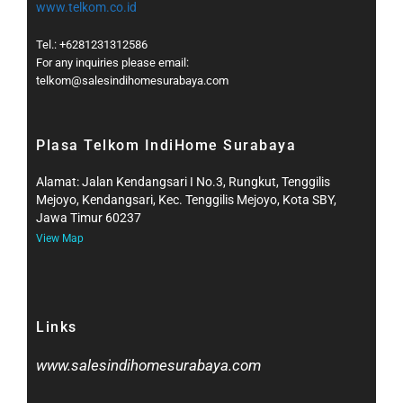
www.telkom.co.id
Tel.: +6281231312586
For any inquiries please email:
telkom@salesindihomesurabaya.com​
Plasa Telkom IndiHome Surabaya
Alamat: Jalan Kendangsari I No.3, Rungkut, Tenggilis
Mejoyo, Kendangsari, Kec. Tenggilis Mejoyo, Kota SBY,
Jawa Timur 60237
View Map
Links
www.salesindihomesurabaya.com​