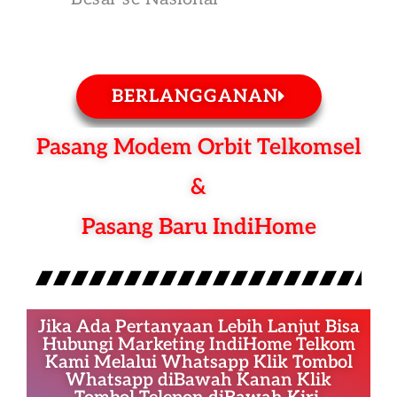
BERLANGGANAN
Pasang Modem Orbit Telkomsel
&
Pasang Baru IndiHome
Jika Ada Pertanyaan Lebih Lanjut Bisa
Hubungi Marketing IndiHome Telkom
Kami Melalui Whatsapp Klik Tombol
Whatsapp diBawah Kanan Klik