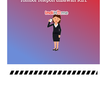
Tombol Telepon diBawah Kiri.