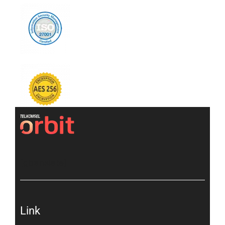
[gtranslate]
Link