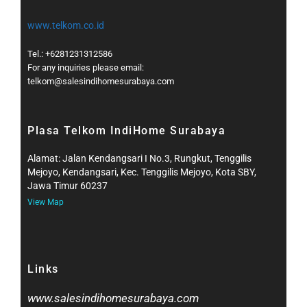
www.telkom.co.id
Tel.: +6281231312586
For any inquiries please email:
telkom@salesindihomesurabaya.com​
Plasa Telkom IndiHome Surabaya
Alamat: Jalan Kendangsari I No.3, Rungkut, Tenggilis
Mejoyo, Kendangsari, Kec. Tenggilis Mejoyo, Kota SBY,
Jawa Timur 60237
View Map
Links
www.salesindihomesurabaya.com​