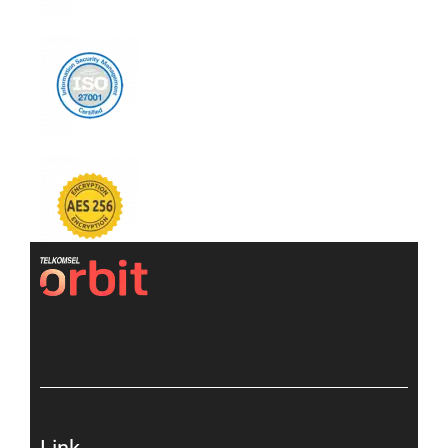
[gtranslate]