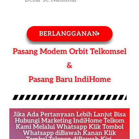
BERLANGGANAN
Pasang Modem Orbit Telkomsel
&
Pasang Baru IndiHome
Jika Ada Pertanyaan Lebih Lanjut Bisa
Hubungi Marketing IndiHome Telkom
Kami Melalui Whatsapp Klik Tombol
Whatsapp diBawah Kanan Klik