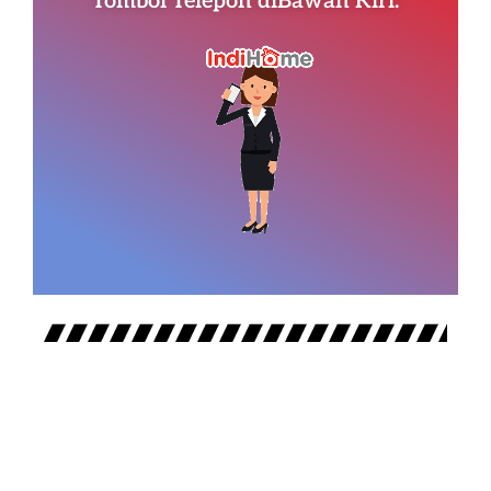
Tombol Telepon diBawah Kiri.