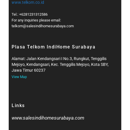
www.telkom.co.id
Tel.: +6281231312586
For any inquiries please email:
telkom@salesindihomesurabaya.com​
Plasa Telkom IndiHome Surabaya
Alamat: Jalan Kendangsari I No.3, Rungkut, Tenggilis
Mejoyo, Kendangsari, Kec. Tenggilis Mejoyo, Kota SBY,
Jawa Timur 60237
View Map
Links
www.salesindihomesurabaya.com​