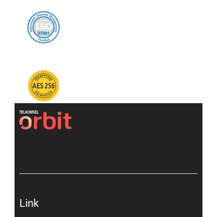
[gtranslate]
Link