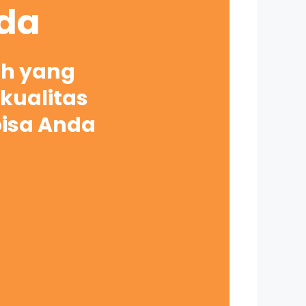
nda
ah yang
kualitas
bisa Anda