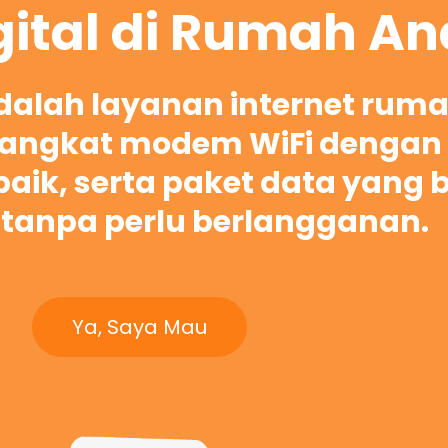
gital di Rumah A
adalah layanan internet rum
ngkat modem WiFi dengan 
rbaik, serta paket data yang 
tanpa perlu berlangganan.
Ya, Saya Mau