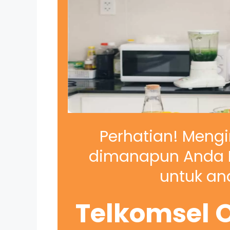
Perhatian! Mengi
dimanapun Anda B
untuk and
Telkomsel O