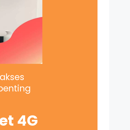
iakses
penting
net 4G