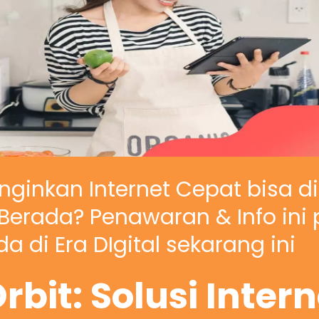
nginkan Internet Cepat bisa d
erada? Penawaran & Info ini 
a di Era DIgital sekarang ini
rbit: Solusi Inter