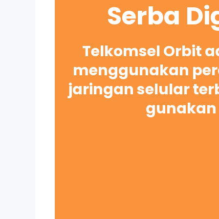
Serba Di
Telkomsel Orbit 
menggunakan pera
jaringan selular te
gunakan 