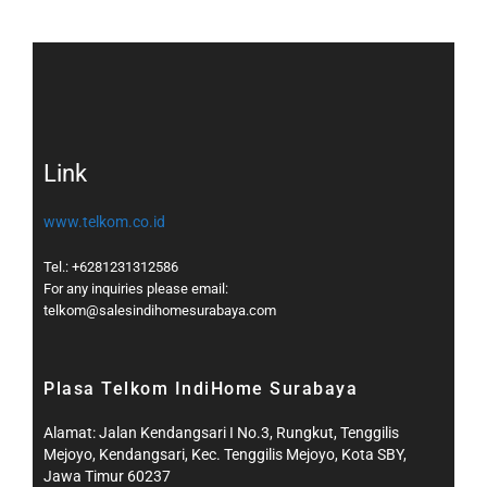
Link
www.telkom.co.id
Tel.: +6281231312586
For any inquiries please email:
telkom@salesindihomesurabaya.com​
Plasa Telkom IndiHome Surabaya
Alamat: Jalan Kendangsari I No.3, Rungkut, Tenggilis
Mejoyo, Kendangsari, Kec. Tenggilis Mejoyo, Kota SBY,
Jawa Timur 60237