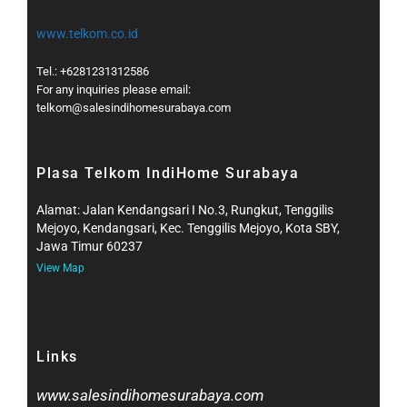
www.telkom.co.id
Tel.: +6281231312586
For any inquiries please email:
telkom@salesindihomesurabaya.com​
Plasa Telkom IndiHome Surabaya
Alamat: Jalan Kendangsari I No.3, Rungkut, Tenggilis
Mejoyo, Kendangsari, Kec. Tenggilis Mejoyo, Kota SBY,
Jawa Timur 60237
View Map
Links
www.salesindihomesurabaya.com​