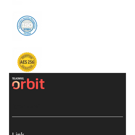
[gtranslate]