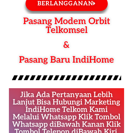
BERLANGGANAN
Pasang Modem Orbit
Telkomsel
&
Pasang Baru IndiHome
Jika Ada Pertanyaan Lebih
Lanjut Bisa Hubungi Marketing
IndiHome Telkom Kami
Melalui Whatsapp Klik Tombol
Whatsapp diBawah Kanan Klik
Tombol Telepon diBawah Kiri.