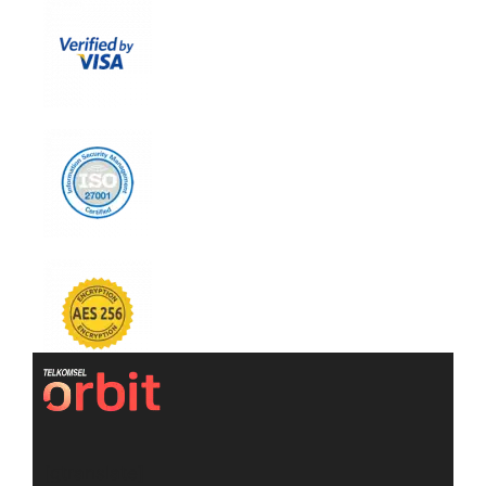
[gtranslate]